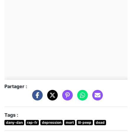
Partager :
Tags :
dany-dan
rap-fr
depression
mort
lil-peep
dead