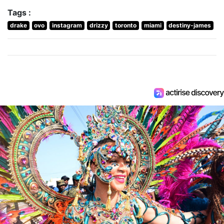
Tags :
drake
ovo
instagram
drizzy
toronto
miami
destiny-james