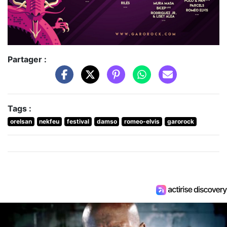
Partager :
Tags :
orelsan
nekfeu
festival
damso
romeo-elvis
garorock