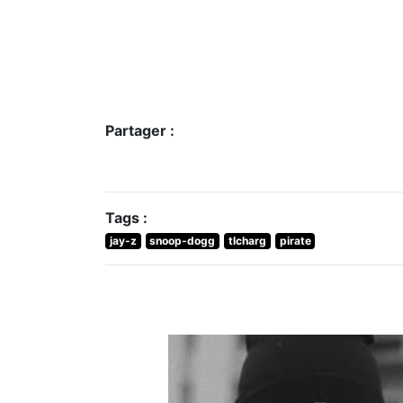
Partager :
Tags :
jay-z
snoop-dogg
tlcharg
pirate