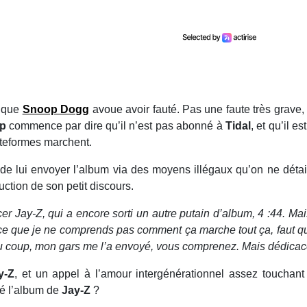
t que
Snoop Dogg
avoue avoir fauté. Pas une faute très grave, 
op
commence par dire qu’il n’est pas abonné à
Tidal
, et qu’il es
lateformes marchent.
e lui envoyer l’album via des moyens illégaux qu’on ne détai
uction de son petit discours.
er Jay-Z, qui a encore sorti un autre putain d’album, 4 :44. Ma
arce que je ne comprends pas comment ça marche tout ça, faut qu
Du coup, mon gars me l’a envoyé, vous comprenez. Mais dédicace
y-Z
, et un appel à l’amour intergénérationnel assez touchant
gé l’album de
Jay-Z
?