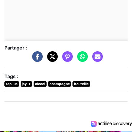
Partager :
Tags :
rap-us
jay-z
alcool
champagne
bouteille