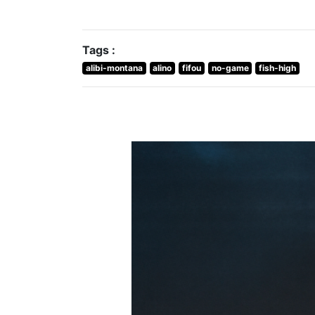
Tags :
alibi-montana
alino
fifou
no-game
fish-high