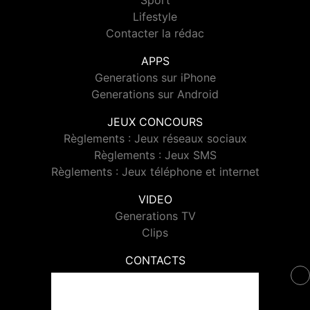
Sport
Lifestyle
Contacter la rédac
APPS
Generations sur iPhone
Generations sur Android
JEUX CONCOURS
Règlements : Jeux réseaux sociaux
Règlements : Jeux SMS
Règlements : Jeux téléphone et internet
VIDEO
Generations TV
Clips
CONTACTS
Contacter Generations