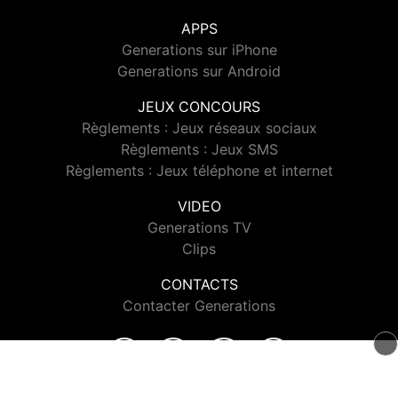
APPS
Generations sur iPhone
Generations sur Android
JEUX CONCOURS
Règlements : Jeux réseaux sociaux
Règlements : Jeux SMS
Règlements : Jeux téléphone et internet
VIDEO
Generations TV
Clips
CONTACTS
Contacter Generations