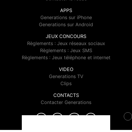
APPS
Generations sur iPhone
Generations sur Android
JEUX CONCOURS
Règlements : Jeux réseaux sociaux
Règlements : Jeux SMS
Règlements : Jeux téléphone et internet
VIDEO
Generations TV
Clips
CONTACTS
Contacter Generations