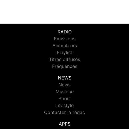
RADIO
Emissions
Animateurs
Playlist
Titres diffusés
Fréquences
NEWS
News
Musique
Sport
Lifestyle
Contacter la rédac
APPS