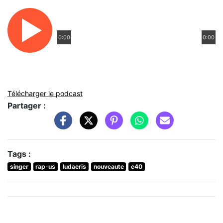
0:00
0:00
Télécharger le podcast
Partager :
Tags :
singer
rap-us
ludacris
nouveaute
e40