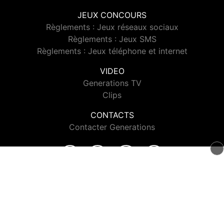
JEUX CONCOURS
Règlements : Jeux réseaux sociaux
Règlements : Jeux SMS
Règlements : Jeux téléphone et internet
VIDEO
Generations TV
Clips
CONTACTS
Contacter Generations
© 2026 Generations Tous droits réservés.
Signaler un contenu
-
Mentions légales
-
Politique de cookies
-
Contact