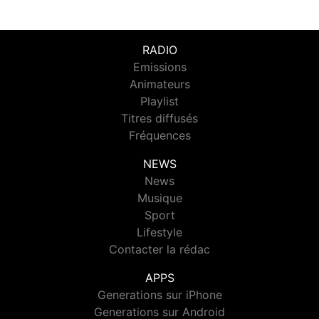
RADIO
Emissions
Animateurs
Playlist
Titres diffusés
Fréquences
NEWS
News
Musique
Sport
Lifestyle
Contacter la rédac
APPS
Generations sur iPhone
Generations sur Android