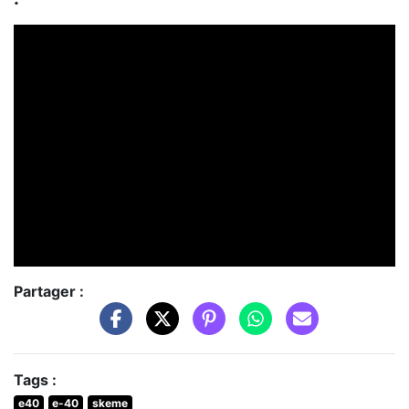
Partager :
Tags :
e40
e-40
skeme