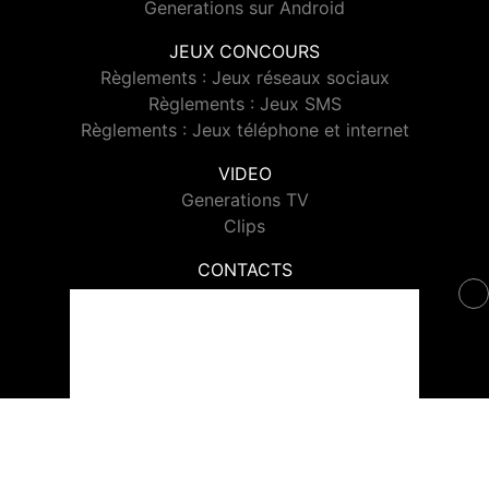
Generations sur Android
JEUX CONCOURS
Règlements : Jeux réseaux sociaux
Règlements : Jeux SMS
Règlements : Jeux téléphone et internet
VIDEO
Generations TV
Clips
CONTACTS
Contacter Generations
© 2026 Generations Tous droits réservés.
Signaler un contenu
-
Mentions légales
-
Politique de cookies
-