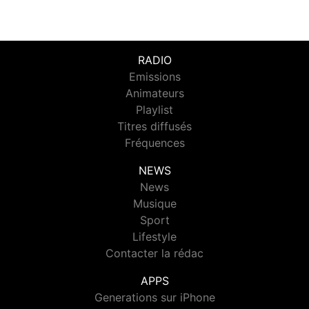
RADIO
Emissions
Animateurs
Playlist
Titres diffusés
Fréquences
NEWS
News
Musique
Sport
Lifestyle
Contacter la rédac
APPS
Generations sur iPhone