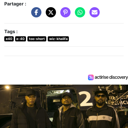
Partager :
Tags :
e40
e-40
too-short
wiz-khalifa