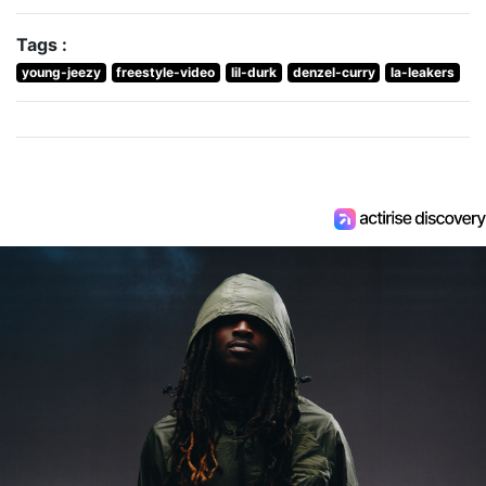
Tags :
young-jeezy
freestyle-video
lil-durk
denzel-curry
la-leakers