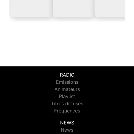
RADIO
Emissions
Animateurs
Playlist
Titres diffusés
Fréquences
NEWS
News