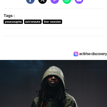
Tags :
youssoupha
astronaute
live-session