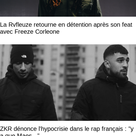
La Rvfleuze retourne en détention après son feat
avec Freeze Corleone
ZKR dénonce l'hypocrisie dans le rap français : "y
a que Maes..."