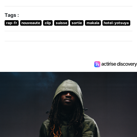
Tags :
rap-fr
nouveaute
clip
suisse
sortie
makala
hotel-yotsuya