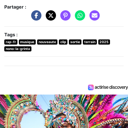
Partager :
Tags :
rap-fr
musique
nouveaute
clip
sortie
terrain
2025
nono-la-grinta