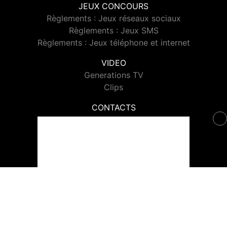
JEUX CONCOURS
Règlements : Jeux réseaux sociaux
Règlements : Jeux SMS
Règlements : Jeux téléphone et internet
VIDEO
Generations TV
Clips
CONTACTS
Contacter Generations
© 2026 Generations Tous droits réservés.
Signaler un contenu
-
Mentions légales
-
Politique de cookies
-
Contact