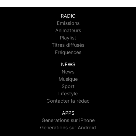
RADIO
Emissions
Animateurs
Playlist
Titres diffusés
Fréquences
NEWS
News
Musique
Sport
Lifestyle
Contacter la rédac
APPS
Generations sur iPhone
Generations sur Android