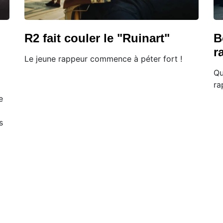
R2 fait couler le "Ruinart"
B
r
Le jeune rappeur commence à péter fort !
Qu
ra
e
s