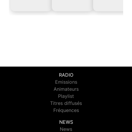
RADIO
Emissions
Animateurs
Playlist
Titres diffusés
Fréquences
NEWS
News