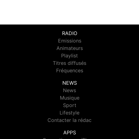
RADIO
Emissions
Animateurs
Playlist
Titres diffusés
Fréquences
NEWS
News
Musique
Sport
Lifestyle
Contacter la rédac
APPS