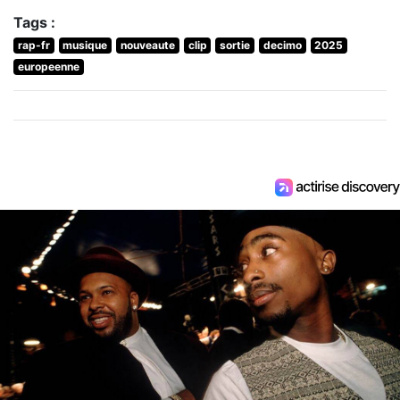
Tags :
rap-fr
musique
nouveaute
clip
sortie
decimo
2025
europeenne