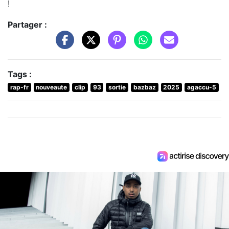
!
Partager :
Tags :
rap-fr
nouveaute
clip
93
sortie
bazbaz
2025
agaccu-5