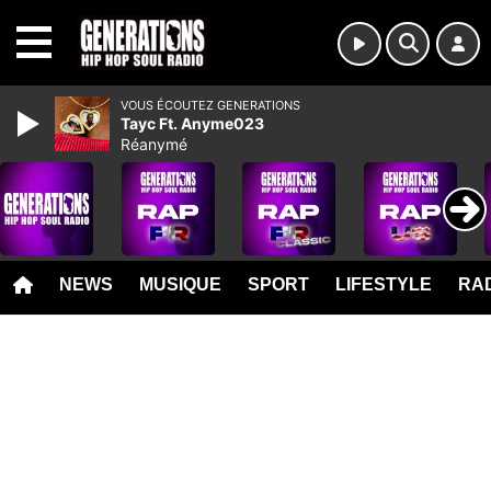
MENU
VOUS ÉCOUTEZ GENERATIONS
Tayc Ft. Anyme023
Réanymé
NEWS
MUSIQUE
SPORT
LIFESTYLE
RAD