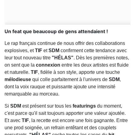
Un feat que beaucoup de gens attendaient !
Le rap français continue de nous offrir des collaborations
explosives, et
TIF
et
SDM
confirment cette tendance avec
leur tout nouveau titre
"HÉLAS"
. Dès les premières notes,
on sent que la
connexion
entre les deux artistes est fluide
et naturelle.
TIF
, fidèle à son style, apporte une touche
mélodieuse
qui colle parfaitement à l'univers de
SDM
,
dont la voix rauque et puissante ajoute une intensité
remarquable au morceau.
Si
SDM
est présent sur tous les
featurings
du moment,
c'est parce qu'il sait toujours apporter une valeur ajoutée.
Et avec
TIF
, la recette est encore une fois gagnante. Entre
une prod soignée, un refrain entêtant et des couplets
percutants,
"HÉLAS"
coche toutes les cases du
hit