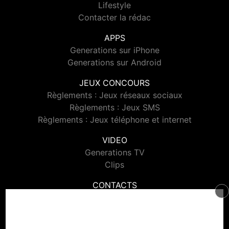
Lifestyle
Contacter la rédac
APPS
Generations sur iPhone
Generations sur Android
JEUX CONCOURS
Règlements : Jeux réseaux sociaux
Règlements : Jeux SMS
Règlements : Jeux téléphone et internet
VIDEO
Generations TV
Clips
CONTACTS
Contacter Generations