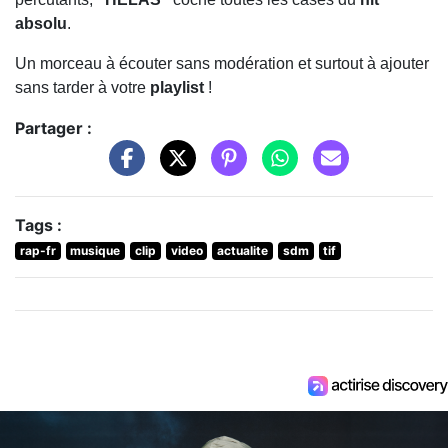
absolu
.
Un morceau à écouter sans modération et surtout à ajouter
sans tarder à votre
playlist
!
Partager :
Tags :
rap-fr
musique
clip
video
actualite
sdm
tif