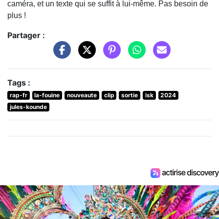
caméra, et un texte qui se suffit à lui-même. Pas besoin de
plus !
Partager :
Tags :
rap-fr
la-fouine
nouveaute
clip
sortie
isk
2024
jules-kounde