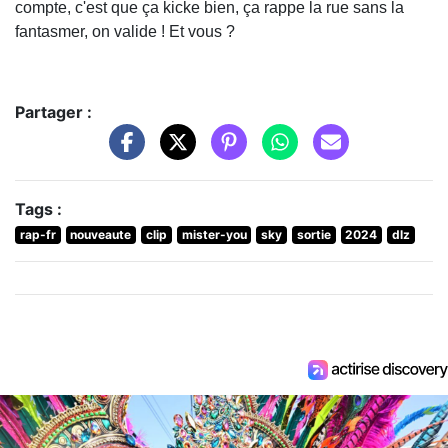
compte, c'est que ça kicke bien, ça rappe la rue sans la
fantasmer, on valide ! Et vous ?
Partager :
Tags :
rap-fr
nouveaute
clip
mister-you
sky
sortie
2024
dlz