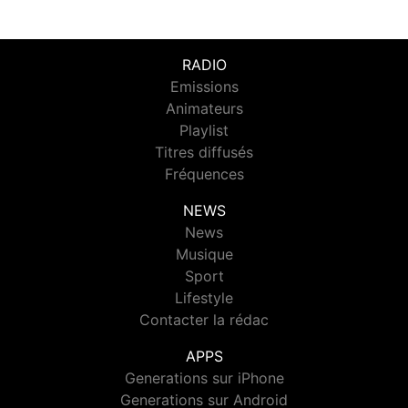
RADIO
Emissions
Animateurs
Playlist
Titres diffusés
Fréquences
NEWS
News
Musique
Sport
Lifestyle
Contacter la rédac
APPS
Generations sur iPhone
Generations sur Android