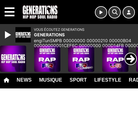
MENU
VOUS ÉCOUTEZ GENERATIONS
GENERATIONS
engiTunSMPB 00000000 00000210 00000B04
00000000001CEF6C 00000000 000D14FB 0000
00000000 00000000 00000000 00000000 000
NEWS
MUSIQUE
SPORT
LIFESTYLE
RAD