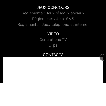
JEUX CONCOURS
Règlements : Jeux réseaux sociaux
Règlements : Jeux SMS
Règlements : Jeux téléphone et internet
VIDEO
Generations TV
Clips
CONTACTS
Contacter Generations
© 2026 Generations Tous droits réservés.
Signaler un contenu
-
Mentions légales
-
Politique de cookies
-
Contact