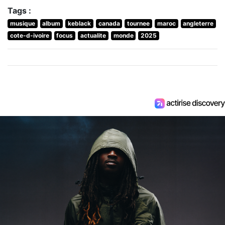
Tags :
musique
album
keblack
canada
tournee
maroc
angleterre
cote-d-ivoire
focus
actualite
monde
2025