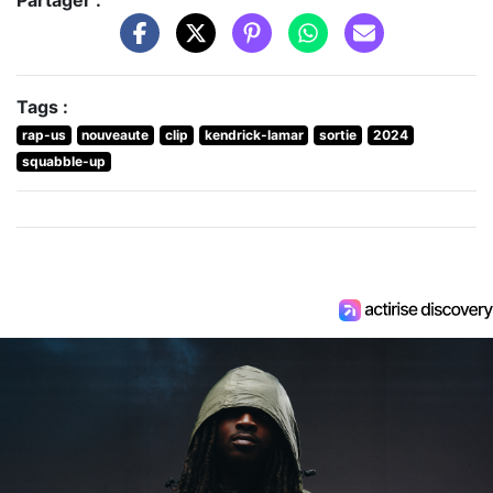
Partager :
Tags :
rap-us
nouveaute
clip
kendrick-lamar
sortie
2024
squabble-up