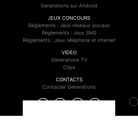
Generations sur Android
JEUX CONCOURS
Règlements : Jeux réseaux sociaux
Règlements : Jeux SMS
Règlements : Jeux téléphone et internet
VIDEO
Generations TV
Clips
CONTACTS
Contacter Generations
© 2026 Generations Tous droits réservés.
Signaler un contenu
-
Mentions légales
-
Politique de cookies
-