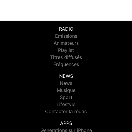
RADIO
Emissions
Animateurs
Playlist
Titres diffusés
Fréquences
NEWS
News
Musique
Sport
Lifestyle
Contacter la rédac
APPS
Generations sur iPhone