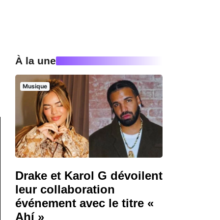
À la une
Musique
Drake et Karol G dévoilent
leur collaboration
événement avec le titre «
Ahí »