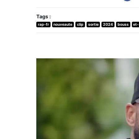
Tags :
rap-fr
nouveaute
clip
sortie
2024
bouss
et-