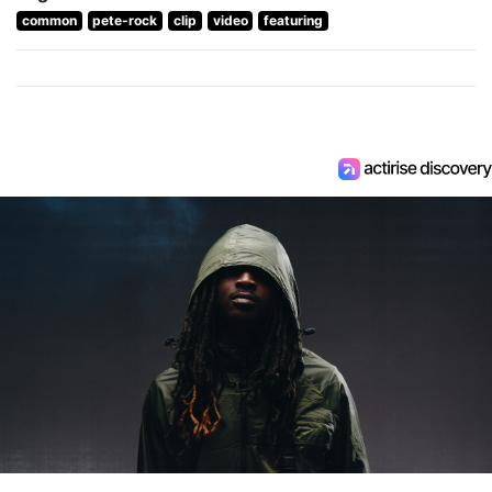
common
pete-rock
clip
video
featuring