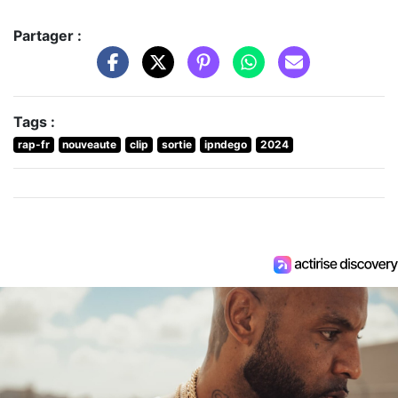
Partager :
Tags :
rap-fr
nouveaute
clip
sortie
ipndego
2024