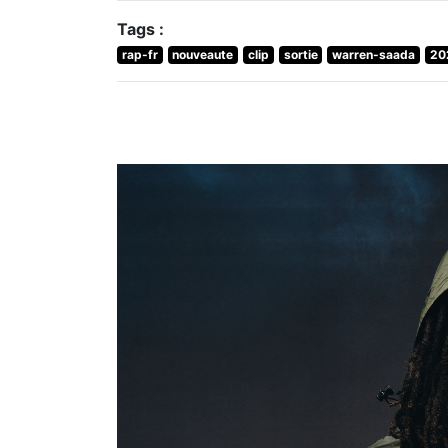
Tags :
rap-fr
nouveaute
clip
sortie
warren-saada
20