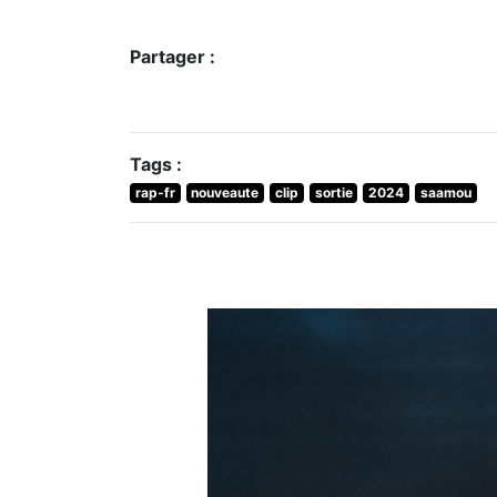
Partager :
Tags :
rap-fr
nouveaute
clip
sortie
2024
saamou