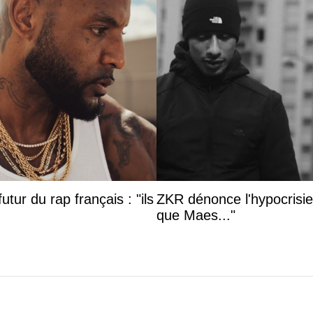
utur du rap français : "ils
ZKR dénonce l'hypocrisie 
que Maes..."