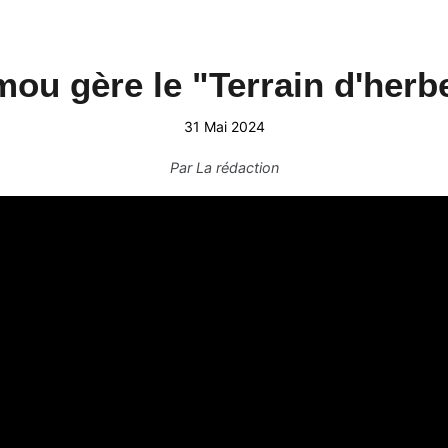
ou gère le "Terrain d'herb
31 Mai 2024
Par
La rédaction