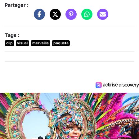
Partager :
Tags :
clip
visuel
merveille
paqueta