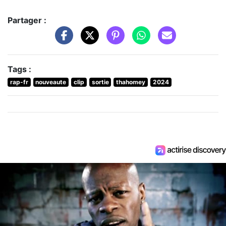
Partager :
Tags :
rap-fr
nouveaute
clip
sortie
thahomey
2024