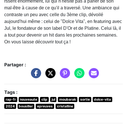
rssent énormément, lui qui n'hésite pas à parler de son
mal-être à cause de ce qu'il a traversé. Une ambiance qui
contraste un peu avec celle du 3ème clip, dévoilé
aujourd'hui même : celui de "Dolce Vita", en featuring avec
Jul, le fondateur de son label D'Or et de Platine. Celui là, il
a tout pour devenir un hit dans les prochaines semaines.
On vous laisse découvrir tout ça !
Partager :
Tags :
rap-fr
nouveaute
clip
jul
moubarak
sortie
dolce-vita
2024
bousiller
epreuves
cristalline