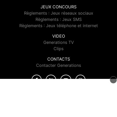
JEUX CONCOURS
Règlements : Jeux réseaux sociaux
Règlements : Jeux SMS
Règlements : Jeux téléphone et internet
VIDEO
Generations TV
Clips
CONTACTS
Contacter Generations
© 2026 Generations Tous droits réservés.
Signaler un contenu
-
Mentions légales
-
Politique de cookies
-
Contact