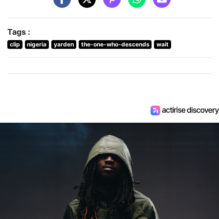
Tags :
clip
nigeria
yarden
the-one-who-descends
wait