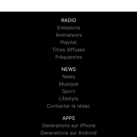
RADIO
Emissions
Animateurs
Playlist
Titres diffusés
Fréquences
NEWS
News
Musique
Sport
Lifestyle
Contacter la rédac
APPS
Generations sur iPhone
Generations sur Android