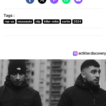
Tags :
rap-us
nouveaute
clip
killer-mike
sortie
2024