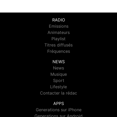
RADIO
Emissions
Animateurs
Playlist
Titres diffusés
Fréquences
NEWS
News
Musique
Sport
Lifestyle
Contacter la rédac
APPS
Generations sur iPhone
Generations sur Android