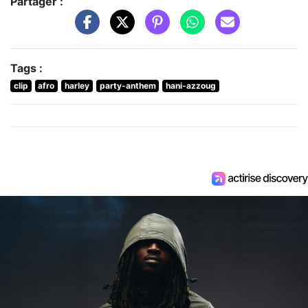
Partager :
Tags :
clip
afro
harley
party-anthem
hani-azzoug