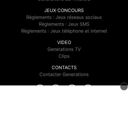
JEUX CONCOURS
Règlements : Jeux réseaux sociaux
Règlements : Jeux SMS
Règlements : Jeux téléphone et internet
VIDEO
Generations TV
Clips
CONTACTS
Contacter Generations
© 2026 Generations Tous droits réservés.
Signaler un contenu
-
Mentions légales
-
Politique de cookies
-
Contact