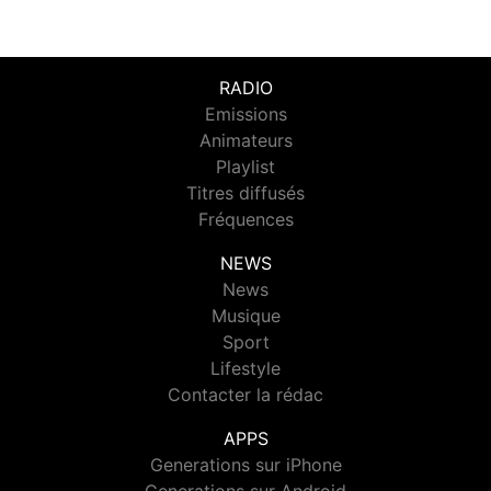
RADIO
Emissions
Animateurs
Playlist
Titres diffusés
Fréquences
NEWS
News
Musique
Sport
Lifestyle
Contacter la rédac
APPS
Generations sur iPhone