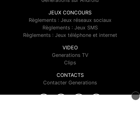
Generations sur Android
JEUX CONCOURS
Règlements : Jeux réseaux sociaux
Règlements : Jeux SMS
Règlements : Jeux téléphone et internet
VIDEO
Generations TV
Clips
CONTACTS
Contacter Generations
© 2026 Generations Tous droits réservés.
Signaler un contenu
-
Mentions légales
-
Politique de cookies
-