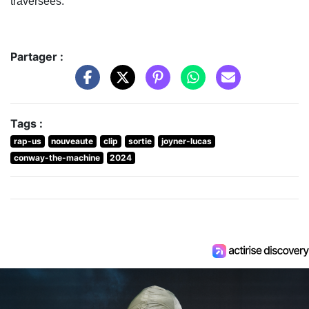
traversées.
Partager :
Tags :
rap-us
nouveaute
clip
sortie
joyner-lucas
conway-the-machine
2024