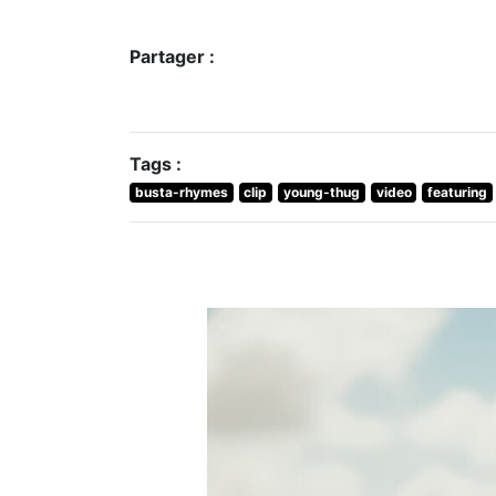
Partager :
Tags :
busta-rhymes
clip
young-thug
video
featuring