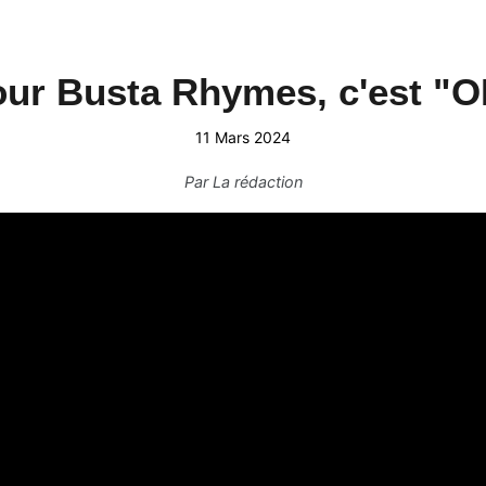
ur Busta Rhymes, c'est "
11 Mars 2024
Par
La rédaction