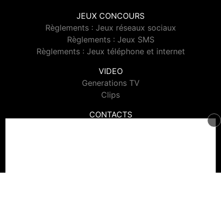
JEUX CONCOURS
Règlements : Jeux réseaux sociaux
Règlements : Jeux SMS
Règlements : Jeux téléphone et internet
VIDEO
Generations TV
Clips
CONTACTS
Contacter Generations
© 2026 Generations Tous droits réservés.
Signaler un contenu
-
Mentions légales
-
Politique de cookies
-
Contact