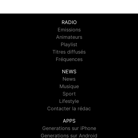
RADIO
Emissions
Animateurs
Playlist
Titres diffusés
Fréquences
NEWS
News
Musique
Sport
Lifestyle
Contacter la rédac
APPS
Generations sur iPhone
Generations sur Android