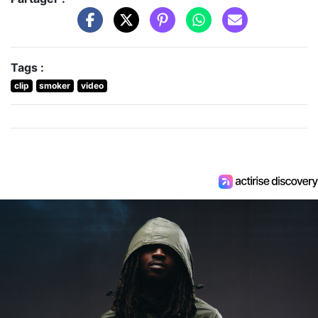
Tags :
clip
smoker
video