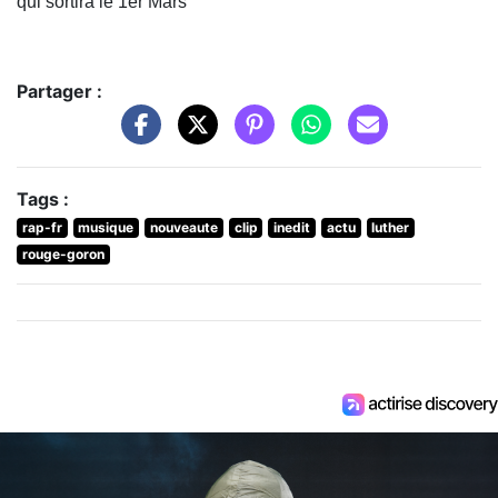
qui sortira le 1er Mars
Partager :
Tags :
rap-fr
musique
nouveaute
clip
inedit
actu
luther
rouge-goron