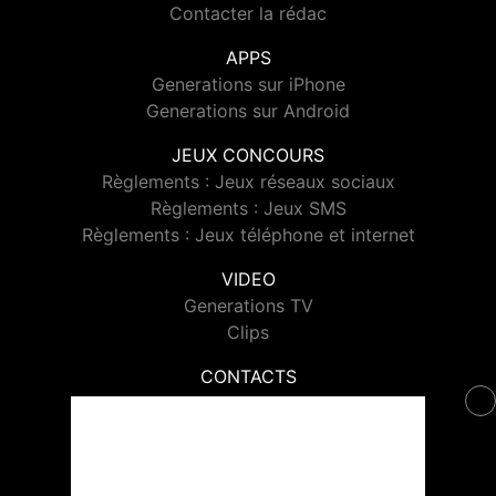
Contacter la rédac
APPS
Generations sur iPhone
Generations sur Android
JEUX CONCOURS
Règlements : Jeux réseaux sociaux
Règlements : Jeux SMS
Règlements : Jeux téléphone et internet
VIDEO
Generations TV
Clips
CONTACTS
Contacter Generations