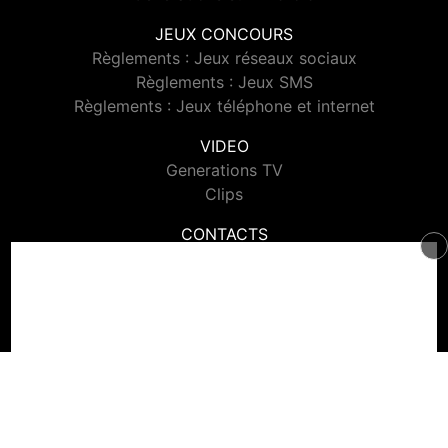
JEUX CONCOURS
Règlements : Jeux réseaux sociaux
Règlements : Jeux SMS
Règlements : Jeux téléphone et internet
VIDEO
Generations TV
Clips
CONTACTS
Contacter Generations
© 2026 Generations Tous droits réservés.
Signaler un contenu
-
Mentions légales
-
Politique de cookies
-
Contact