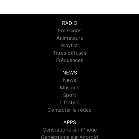
RADIO
Emissions
Animateurs
Playlist
Titres diffusés
Fréquences
NEWS
News
Musique
Sport
Lifestyle
Contacter la rédac
APPS
Generations sur iPhone
Generations sur Android