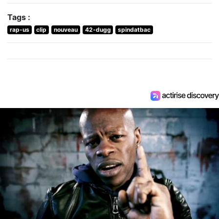
Tags :
rap-us
clip
nouveau
42-dugg
spindatbac