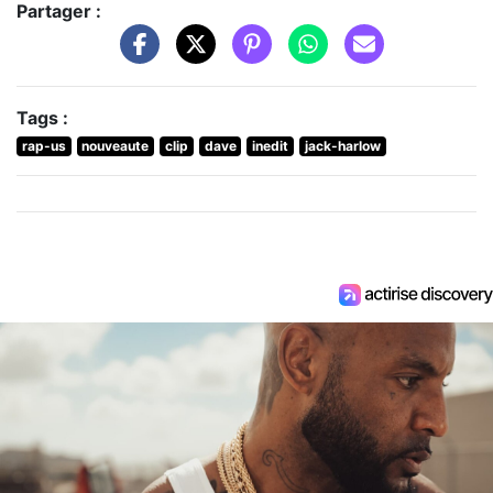
Partager :
Tags :
rap-us
nouveaute
clip
dave
inedit
jack-harlow