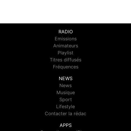
RADIO
Emissions
Animateurs
Playlist
Titres diffusés
Fréquences
NEWS
News
Musique
Sport
Lifestyle
Contacter la rédac
APPS