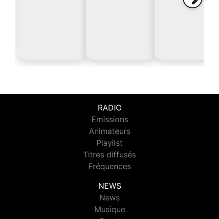
RADIO
Emissions
Animateurs
Playlist
Titres diffusés
Fréquences
NEWS
News
Musique