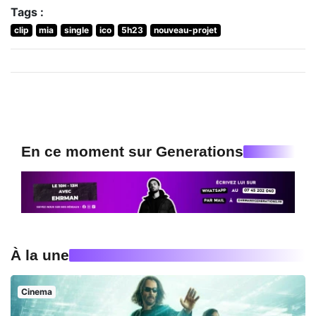
Tags :
clip
mia
single
ico
5h23
nouveau-projet
En ce moment sur Generations
À la une
Cinema