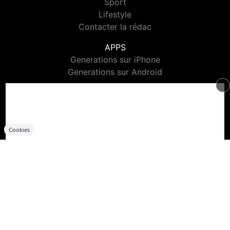
Sport
Lifestyle
Contacter la rédac
APPS
Generations sur iPhone
Generations sur Android
JEUX CONCOURS
Règlements : Jeux réseaux sociaux
Règlements : Jeux SMS
Règlements : Jeux téléphone et internet
Cookies
VIDEO
Generations TV
Clips
CONTACTS
Contacter Generations