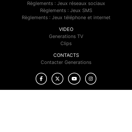
Règlements : Jeux réseaux sociaux
Règlements : Jeux SMS
Règlements : Jeux téléphone et internet
VIDEO
Generations TV
Clips
CONTACTS
Contacter Generations
© 2026 Generations Tous droits réservés.
Signaler un contenu
-
Mentions légales
-
Politique de cookies
-
Contact