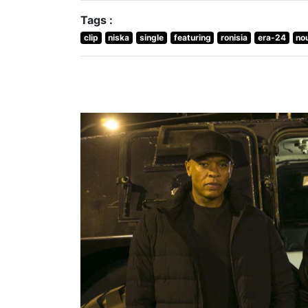
Tags :
clip
niska
single
featuring
ronisia
era-24
no