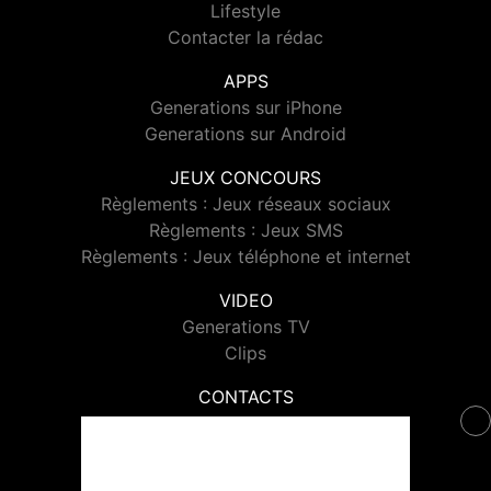
Lifestyle
Contacter la rédac
APPS
Generations sur iPhone
Generations sur Android
JEUX CONCOURS
Règlements : Jeux réseaux sociaux
Règlements : Jeux SMS
Règlements : Jeux téléphone et internet
VIDEO
Generations TV
Clips
CONTACTS
Contacter Generations