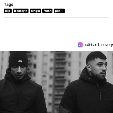
Tags :
clip
freestyle
single
fresh
pks-1